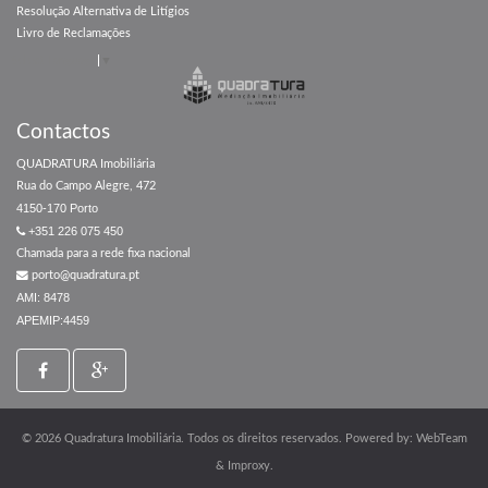
Resolução Alternativa de Litígios
Livro de Reclamações
Select Language
▼
Contactos
QUADRATURA Imobiliária
Rua do Campo Alegre, 472
4150-170 Porto
+351 226 075 450
Chamada para a rede fixa nacional
porto@quadratura.pt
AMI: 8478
APEMIP:4459
© 2026 Quadratura Imobiliária. Todos os direitos reservados. Powered by:
WebTeam
&
Improxy
.