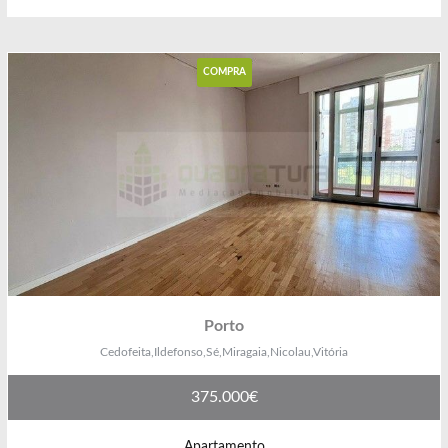
Ver Imóvel
COMPRA
Porto
Cedofeita,Ildefonso,Sé,Miragaia,Nicolau,Vitória
375.000€
Apartamento